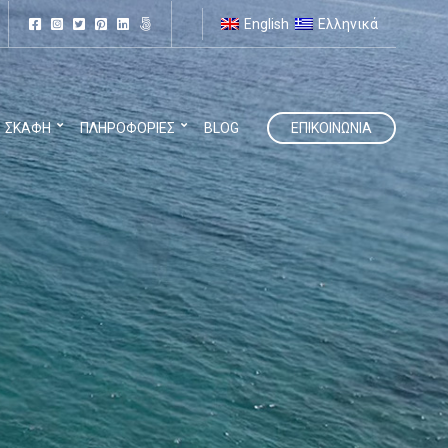
English
Ελληνικά
ΣΚΆΦΗ
ΠΛΗΡΟΦΟΡΊΕΣ
BLOG
ΕΠΙΚΟΙΝΩΝΊΑ