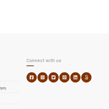
 άγριας
ρυθμοί,
ίπλα
ή αμμουδιά
ης.
ης
α
Connect with us
νηση