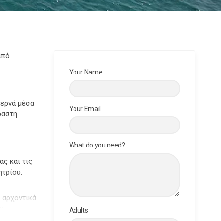
από
Your Name
περνά μέσα
Your Email
ραστη
What do you need?
ς και τις
ητρίου.
, αρχοντικά
αι
Adults
αντρεύονται