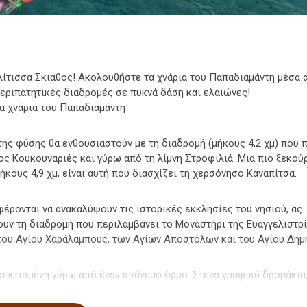
ίτισσα Σκιάθος! Ακολουθήστε τα χνάρια του Παπαδιαμάντη μέσα 
εριπατητικές διαδρομές σε πυκνά δάση και ελαιώνες!
τα χνάρια του Παπαδιαμάντη
 της φύσης θα ενθουσιαστούν με τη διαδρομή (μήκους 4,2 χμ) που 
ος Κουκουναριές και γύρω από τη λίμνη Στροφιλιά. Μια πιο ξεκού
ήκους 4,9 χμ, είναι αυτή που διασχίζει τη χερσόνησο Καναπίτσα.
φέρονται να ανακαλύψουν τις ιστορικές εκκλησίες του νησιού, ας
υν τη διαδρομή που περιλαμβάνει το Μοναστήρι της Ευαγγελιστρία
του Αγίου Χαράλαμπους, των Αγίων Αποστόλων και του Αγίου Δημ
αι κτισμένη γύρω από έναν απάνεμο όρμο. Στενά γραφικά δρομάκια
γίτικης αρχιτεκτονικής και πολυσύχναστα καφέ και μπαρ, καθώς κ
και ταβέρνες για κάθε γούστο και τσέπη. Το σήμερα και το χθες π