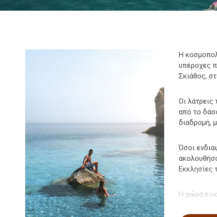
Η κοσμοπολ
υπέροχες π
Σκιάθος, σ
Οι λάτρεις
από το δάσ
διαδρομή, μ
Όσοι ενδια
ακολουθήσο
Εκκλησίες 
Η χώρα είν
αιγαιοπελα
εστιατόρια 