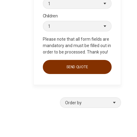
μα του
Children
Please note that all form fields are
υλλιακή
mandatory and must be filled out in
order to be processed. Thank you!
μοφιλείς.
υγκεκριμένη
ου. Τα
O
 βρίσκεται
r
rs και
d
e
r
κάνει το
b
y
παλιού