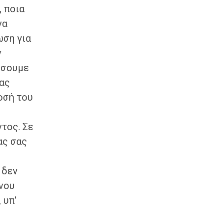
, ποια
να
ωση για
ν
νήσουμε
σας
οσή του
τος. Σε
ας σας
 δεν
νου
 υπ’