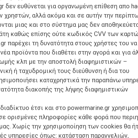
.gr δεν ευθύνεται για οργανωμένη επίθεση απο ha
 χρηστών, αλλά ακόμα και σε αυτήν την περίπτ
ται μιας και στο σύστημα μας δεν αποθηκεύετα
λάτη καθώς επίσης ούτε κωδικός CVV των καρτώ
gr παρέχει τη δυνατότητα στους χρήστες του να
νέα προϊόντα που διαθέτει στην αγορά και για ά
ωμής κλπ με την αποστολή διαφημιστικών –
ική ή ταχυδρομική τους διεύθυνση ή δια του
ρησιμοποιήσει καταχρηστικά την παραπάνω υπηρε
νατότητα διακοπής της λήψης διαφημιστικών
 διαδίκτυο έτσι και στο powermarine.gr χρησιμο
 σε ορισμένες πληροφορίες κάθε φορά που περι
μας. Χωρίς την χρησιμοποίηση των cookies θα ή
ές υπηρεσίες όπως: κατάσταση παραγγελιών,