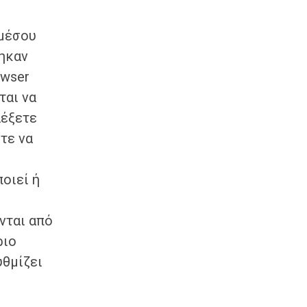
αμέσου
ηκαν
owser
ται να
λέξετε
τε να
οιεί ή
νται από
ριο
υθμίζει