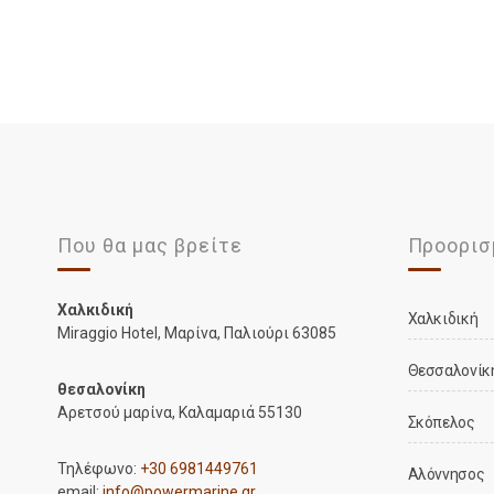
Που θα μας βρείτε
Προορισ
Χαλκιδική
Xαλκιδική
Miraggio Hotel, Μαρίνα, Παλιούρι 63085
Θεσσαλονίκ
θεσαλονίκη
Αρετσού μαρίνα, Καλαμαριά 55130
Σκόπελος
Τηλέφωνο:
+30 6981449761
Αλόννησος
email:
info@powermarine.gr