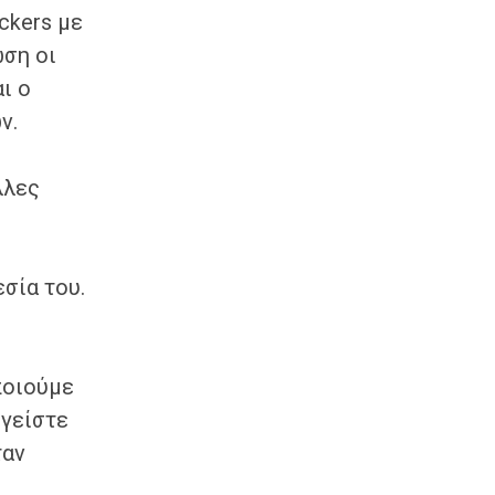
ckers με
ωση οι
ι ο
ν.
λλες
σία του.
ποιούμε
ηγείστε
ταν