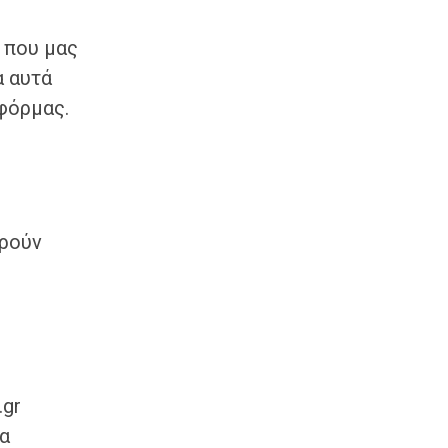
 που μας
α αυτά
φόρμας.
ορούν
.gr
να